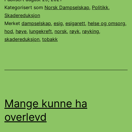
Kategorisert som
Norsk Dampselskap
,
Politikk
,
Skadereduksjon
Merket
dampselskap
,
esig
,
esigarett
,
helse og omsorg
,
hod
,
høye
,
lungekreft
,
norsk
,
røyk
,
røyking
,
skadereduksjon
,
tobakk
Mange kunne ha
overlevd