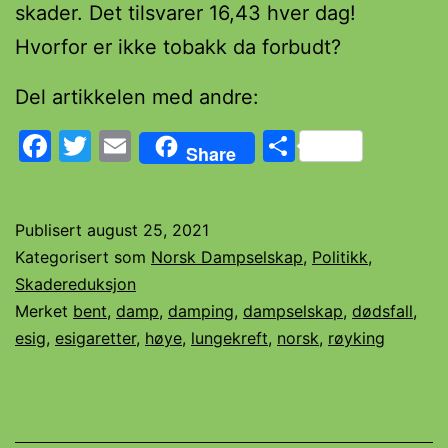
skader. Det tilsvarer 16,43 hver dag!
Hvorfor er ikke tobakk da forbudt?
Del artikkelen med andre:
Facebook
Twitter
Email
Share
Share
Publisert
august 25, 2021
Kategorisert som
Norsk Dampselskap
,
Politikk
,
Skadereduksjon
Merket
bent
,
damp
,
damping
,
dampselskap
,
dødsfall
,
esig
,
esigaretter
,
høye
,
lungekreft
,
norsk
,
røyking