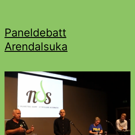
Paneldebatt
Arendalsuka