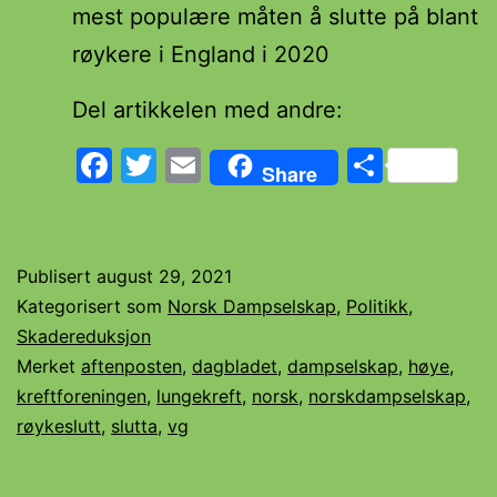
mest populære måten å slutte på blant
røykere i England i 2020
Del artikkelen med andre:
Facebook
Twitter
Email
Share
Share
Publisert
august 29, 2021
Kategorisert som
Norsk Dampselskap
,
Politikk
,
Skadereduksjon
Merket
aftenposten
,
dagbladet
,
dampselskap
,
høye
,
kreftforeningen
,
lungekreft
,
norsk
,
norskdampselskap
,
røykeslutt
,
slutta
,
vg