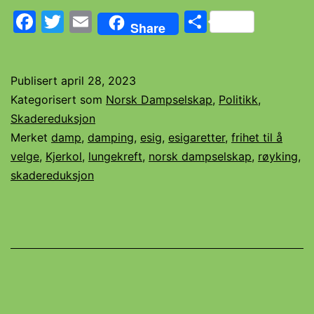
Facebook
Twitter
Email
Share
I
Share
KØEN
Publisert
april 28, 2023
Kategorisert som
Norsk Dampselskap
,
Politikk
,
Skadereduksjon
Merket
damp
,
damping
,
esig
,
esigaretter
,
frihet til å
velge
,
Kjerkol
,
lungekreft
,
norsk dampselskap
,
røyking
,
skadereduksjon