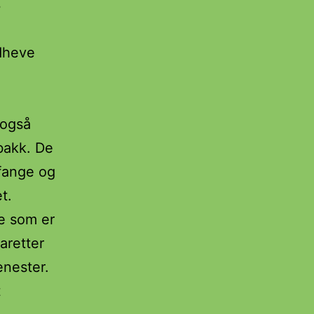
3
ndheve
 også
obakk. De
 fange og
t.
e som er
aretter
enester.
t