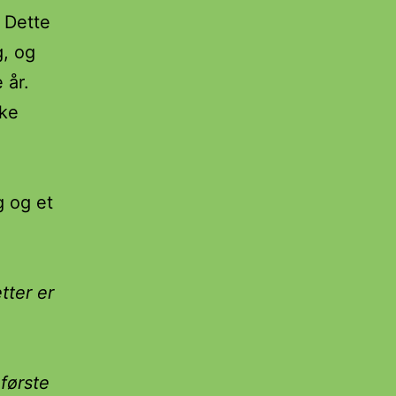
 Dette
g, og
 år.
ske
g og et
tter er
første