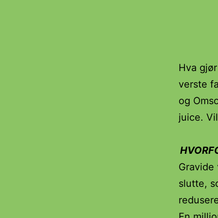
Hva gjør
verste f
og Omso
juice. Vi
HVORFO
Gravide 
slutte, 
redusere
En millio