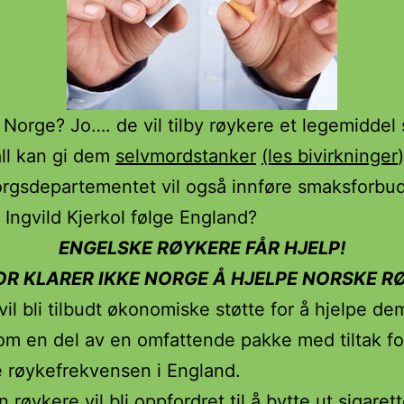
 Norge? Jo…. de vil tilby røykere et legemiddel 
all kan gi dem
selvmordstanker
(les bivirkninger
rgsdepartementet vil også innføre smaksforbud
l Ingvild Kjerkol følge England?
ENGELSKE RØYKERE FÅR HJELP!
R KLARER IKKE NORGE Å HJELPE NORSKE R
vil bli tilbudt økonomiske støtte for å hjelpe d
som en del av en omfattende pakke med tiltak fo
 røykefrekvensen i England.
n røykere vil bli oppfordret til å bytte ut sigarette