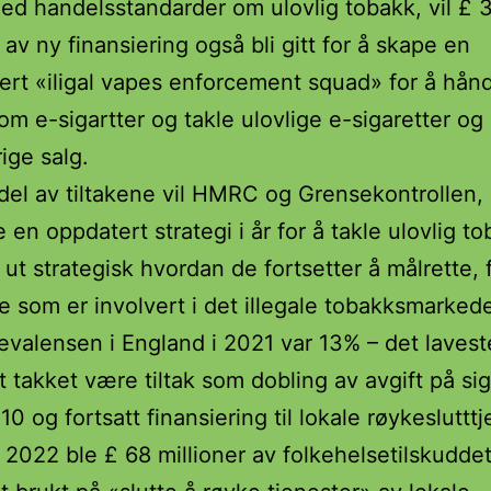
ed handelsstandarder om ulovlig tobakk, vil £ 
 av ny finansiering også bli gitt for å skape en
sert «iligal vapes enforcement squad» for å hå
om e-sigartter og takle ulovlige e-sigaretter og
ige salg.
el av tiltakene vil HMRC og Grensekontrollen,
e en oppdatert strategi i år for å takle ulovlig t
e ut strategisk hvordan de fortsetter å målrette,
de som er involvert i det illegale tobakksmarkede
valensen i England i 2021 var 13% – det lavest
rt takket være tiltak som dobling av avgift på sig
0 og fortsatt finansiering til lokale røykeslutttj
il 2022 ble £ 68 millioner av folkehelsetilskudde