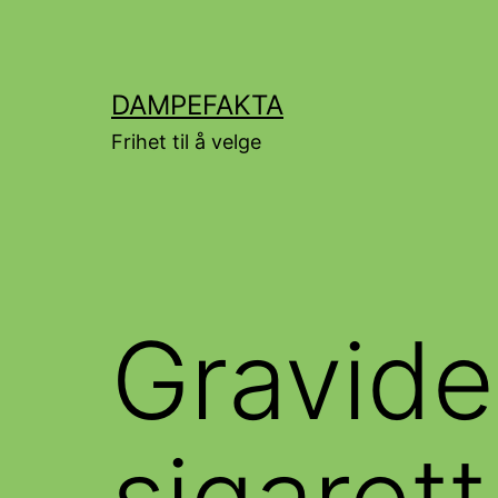
Gå
til
innhold
DAMPEFAKTA
Frihet til å velge
Gravide 
sigarett