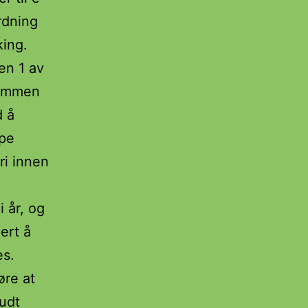
rdning
king.
en 1 av
 sammen
d å
lpe
ri innen
i år, og
ert å
es.
øre at
budt