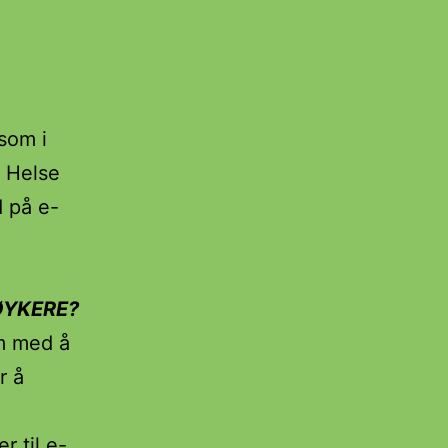
som i
) Helse
 på e-
ØYKERE?
em med å
r å
r til e-