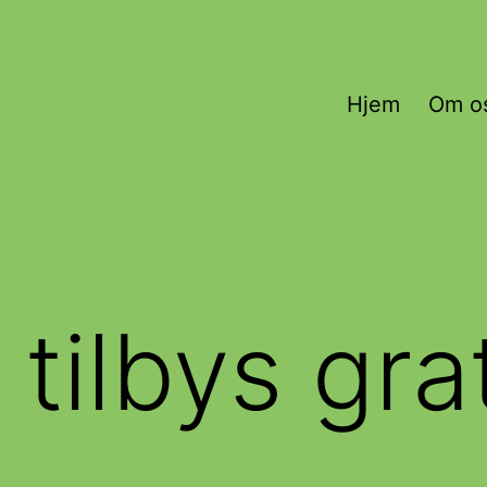
Hjem
Om o
tilbys gra