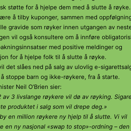
k støtte for å hjelpe dem med å slutte å røyke.
bære å tilby kuponger, sammen med oppfølgnin
alle gravide som røyker innen utgangen av neste
gen vil også konsultere om å innføre obligatori
pakningsinnsatser med positive meldinger og
on for å hjelpe folk til å slutte å røyke.
 vil det slåes ned på salg av ulovlig e-sigarettsal
r å stoppe barn og ikke-røykere, fra å starte.
ister Neil O’Brien sier:
2 av 3 livslange røykere vil dø av røyking. Sigare
te produktet i salg som vil drepe deg.»
ilby en million røykere ny hjelp til å slutte. Vi vil
re en ny nasjonal «swap to stop»-ordning – den 