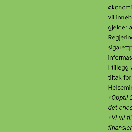
økonomis
vil inne
gjelder 
Regjerin
sigarett
informasj
I tillegg
tiltak fo
Helsemin
«Opptil 
det enes
«Vi vil t
finansie