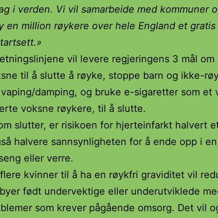
slag i verden. Vi vil samarbeide med kommuner 
lby en million røykere over hele England et gratis
tartsett.»
etningslinjene vil levere regjeringens 3 mål om 
ksne til å slutte å røyke, stoppe barn og ikke-rø
 vaping/damping, og bruke e-sigaretter som et 
erte voksne røykere, til å slutte.
m slutter, er risikoen for hjerteinfarkt halvert et
gså halvere sannsynligheten for å ende opp i en
eng eller verre.
flere kvinner til å ha en røykfri graviditet vil re
abyer født undervektige eller underutviklede m
oblemer som krever pågående omsorg. Det vil o