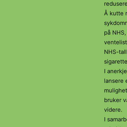
redusere
Å kutte 
sykdomm
på NHS, 
ventelist
NHS-tall
sigarett
I anerkj
lansere 
mulighet
bruker v
videre.
I samarb