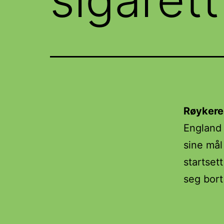
Røykere 
England 
sine mål
startset
seg bort