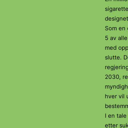
sigarett
designet
Som en d
5 av all
med oppf
slutte. 
regjerin
2030, re
myndighet
hver vil
bestemme
I en tal
etter su