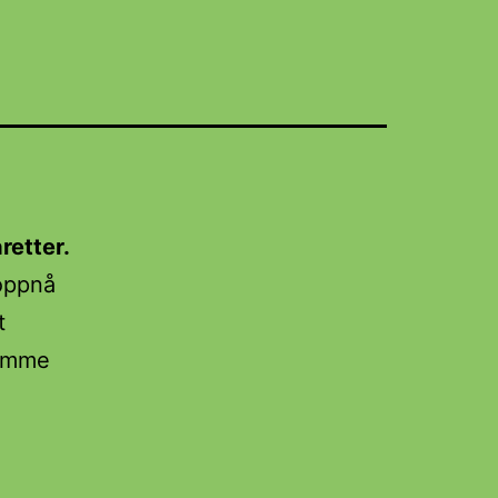
retter.
 oppnå
t
komme