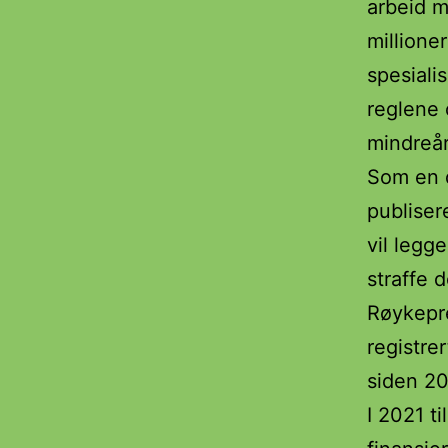
arbeid m
millioner
spesiali
reglene 
mindreår
Som en d
publiser
vil legg
straffe 
Røykepre
registre
siden 201
I 2021 t