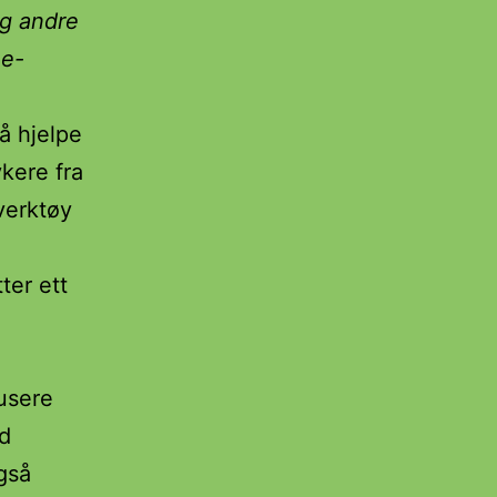
og andre
 e-
å hjelpe
ykere fra
verktøy
ter ett
dusere
ed
gså