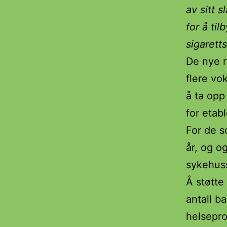
av sitt 
for å ti
sigaretts
De nye r
flere vo
å ta opp
for etabl
For de so
år, og o
sykehuss
Å støtte 
antall b
helsepr