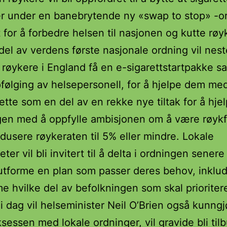
er under en banebrytende ny «swap to stop» -o
 for å forbedre helsen til nasjonen og kutte røy
el av verdens første nasjonale ordning vil nest
e røykere i England få en e-sigarettstartpakke
ølging av helsepersonell, for å hjelpe dem me
Dette som en del av en rekke nye tiltak for å hje
gen med å oppfylle ambisjonen om å være røykf
dusere røykeraten til 5% eller mindre. Lokale
er vil bli invitert til å delta i ordningen senere 
 utforme en plan som passer deres behov, inklud
 hvilke del av befolkningen som skal prioriter
e i dag vil helseminister Neil O’Brien også kunngj
ksessen med lokale ordninger, vil gravide bli til