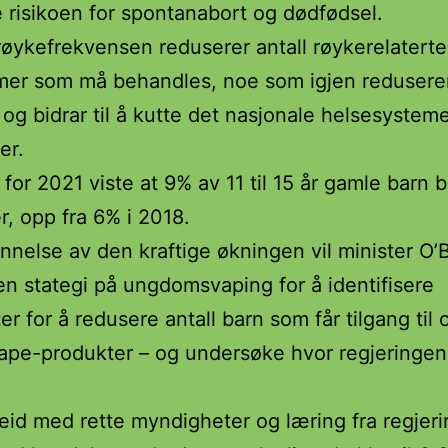
 risikoen for spontanabort og dødfødsel.
røykefrekvensen reduserer antall røykerelaterte
er som må behandles, noe som igjen reduserer
og bidrar til å kutte det nasjonale helsesystem
er.
 for 2021 viste at 9% av 11 til 15 år gamle barn 
er, opp fra 6% i 2018.
ennelse av den kraftige økningen vil minister O’
en stategi på ungdomsvaping for å identifisere
er for å redusere antall barn som får tilgang til 
ape-produkter – og undersøke hvor regjeringen
eid med rette myndigheter og læring fra regjer