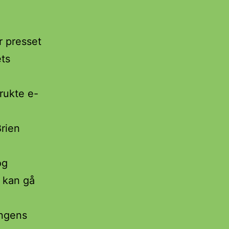
 presset
ets
brukte e-
Brien
og
 kan gå
ingens