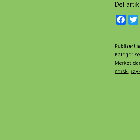
Del arti
Fa
Publisert
a
Kategoris
Merket
da
norsk
,
røy