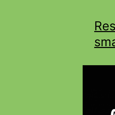
Res
sma