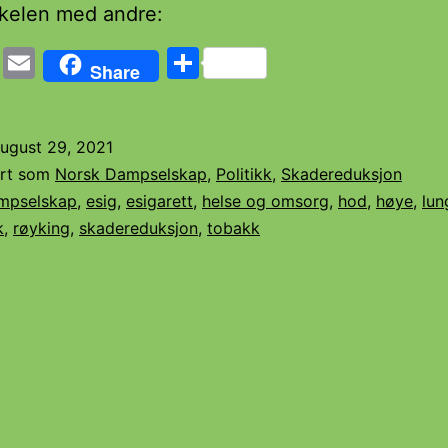
kkelen med andre:
cebook
Twitter
Email
Share
Share
ugust 29, 2021
ert som
Norsk Dampselskap
,
Politikk
,
Skadereduksjon
mpselskap
,
esig
,
esigarett
,
helse og omsorg
,
hod
,
høye
,
lun
k
,
røyking
,
skadereduksjon
,
tobakk