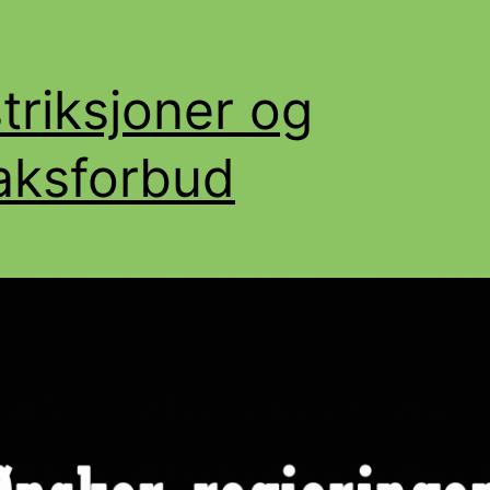
triksjoner og
ksforbud