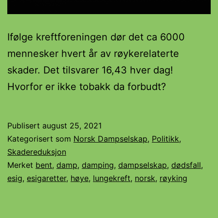
Ifølge kreftforeningen dør det ca 6000
mennesker hvert år av røykerelaterte
skader. Det tilsvarer 16,43 hver dag!
Hvorfor er ikke tobakk da forbudt?
Publisert
august 25, 2021
Kategorisert som
Norsk Dampselskap
,
Politikk
,
Skadereduksjon
Merket
bent
,
damp
,
damping
,
dampselskap
,
dødsfall
,
esig
,
esigaretter
,
høye
,
lungekreft
,
norsk
,
røyking