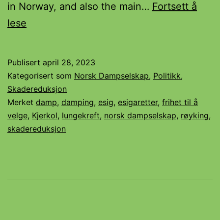
in Norway, and also the main…
Fortsett å
STO
lese
HELSEPOLITIKERE
BAKERST
Publisert
april 28, 2023
I
Kategorisert som
Norsk Dampselskap
,
Politikk
,
KØEN
Skadereduksjon
Merket
damp
,
damping
,
esig
,
esigaretter
,
frihet til å
velge
,
Kjerkol
,
lungekreft
,
norsk dampselskap
,
røyking
,
skadereduksjon