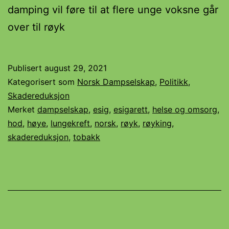
damping vil føre til at flere unge voksne går
over til røyk
Publisert
august 29, 2021
Kategorisert som
Norsk Dampselskap
,
Politikk
,
Skadereduksjon
Merket
dampselskap
,
esig
,
esigarett
,
helse og omsorg
,
hod
,
høye
,
lungekreft
,
norsk
,
røyk
,
røyking
,
skadereduksjon
,
tobakk