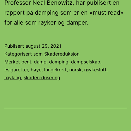
Professor Neal Benowitz, har publisert en
rapport på damping som er en «must read»
for alle som røyker og damper.
Publisert
august 29, 2021
Kategorisert som
Skadereduksjon
Merket
bent
,
damp
,
damping
,
dampselskap
,
esigaretter
,
høye
,
lungekreft
,
norsk
,
røykeslutt
,
røyking
,
skaderedusering