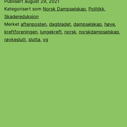
Publisert
august 29, 2021
Kategorisert som
Norsk Dampselskap
,
Politikk
,
Skadereduksjon
Merket
aftenposten
,
dagbladet
,
dampselskap
,
høye
,
kreftforeningen
,
lungekreft
,
norsk
,
norskdampselskap
,
røykeslutt
,
slutta
,
vg