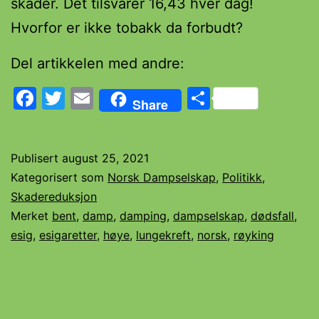
skader. Det tilsvarer 16,43 hver dag!
Hvorfor er ikke tobakk da forbudt?
Del artikkelen med andre:
Facebook
Twitter
Email
Share
Share
Publisert
august 25, 2021
Kategorisert som
Norsk Dampselskap
,
Politikk
,
Skadereduksjon
Merket
bent
,
damp
,
damping
,
dampselskap
,
dødsfall
,
esig
,
esigaretter
,
høye
,
lungekreft
,
norsk
,
røyking