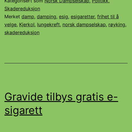
Kategorisert som
Norsk Dampselskap
,
Politikk
,
Skadereduksjon
Merket
damp
,
damping
,
esig
,
esigaretter
,
frihet til å
velge
,
Kjerkol
,
lungekreft
,
norsk dampselskap
,
røyking
,
skadereduksjon
Gravide tilbys gratis e-
sigarett