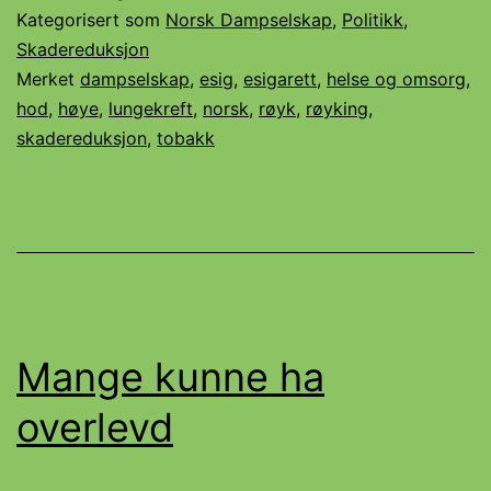
Kategorisert som
Norsk Dampselskap
,
Politikk
,
Skadereduksjon
Merket
dampselskap
,
esig
,
esigarett
,
helse og omsorg
,
hod
,
høye
,
lungekreft
,
norsk
,
røyk
,
røyking
,
skadereduksjon
,
tobakk
Mange kunne ha
overlevd