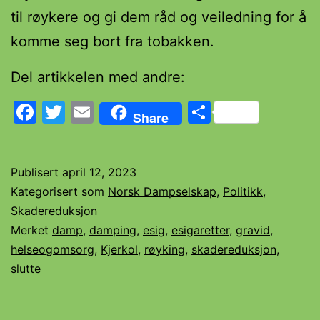
til røykere og gi dem råd og veiledning for å
komme seg bort fra tobakken.
Del artikkelen med andre:
Facebook
Twitter
Email
Share
Share
Publisert
april 12, 2023
Kategorisert som
Norsk Dampselskap
,
Politikk
,
Skadereduksjon
Merket
damp
,
damping
,
esig
,
esigaretter
,
gravid
,
helseogomsorg
,
Kjerkol
,
røyking
,
skadereduksjon
,
slutte