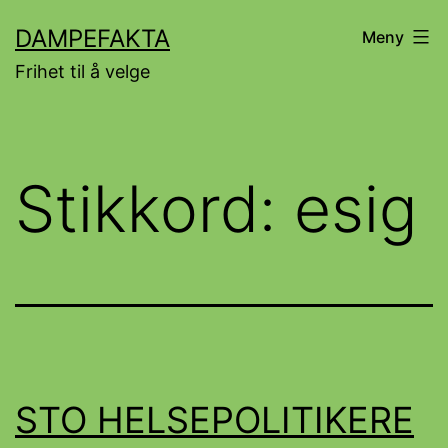
Gå
DAMPEFAKTA
Meny
til
Frihet til å velge
innhold
Stikkord:
esig
STO HELSEPOLITIKERE