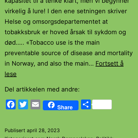
kapasitet til å tenke klart, men vi begynner
virkelig å lure! I den ene setningen skriver
Helse og omsorgsdepartementet at
tobakksbruk er hoved årsak til sykdom og
død….. «Tobacco use is the main
preventable source of disease and mortality
in Norway, and also the main…
Fortsett å
STO
lese
HELSEPOLITIKERE
Del artikkelen med andre:
BAKERST
Facebook
Twitter
Email
Share
I
Share
KØEN
Publisert
april 28, 2023